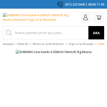
0312 222 0440 | 08.00-17.00
ARA
Anasayfa
Balık Avı
Misina ve Çelik Bedenler
Örgü ve İp Misinalar
SHIMAN