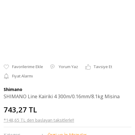
Yorum Yaz
Tavsiye Et
Fiyat Alarmı
Shimano
SHIMANO Line Kairiki 4 300m/0.16mm/8.1kg Misina
743,27 TL
*148,65 TL den başlayan taksitlerle!!
Kategori
Örgü ve İp Misinalar