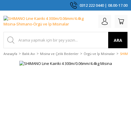
0312 222 0440 | 08.00-17.00
ARA
Anasayfa
Balık Avı
Misina ve Çelik Bedenler
Örgü ve İp Misinalar
SHIMAN