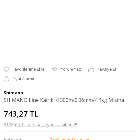
Yorum Yaz
Tavsiye Et
Fiyat Alarmı
Shimano
SHIMANO Line Kairiki 4 300m/0.06mm/4.4kg Misina
743,27 TL
*148,65 TL den başlayan taksitlerle!!
Kategori
Örgü ve İp Misinalar