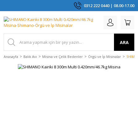
0312 222 0440 | 08.00-17.00
ARA
Anasayfa
Balık Avı
Misina ve Çelik Bedenler
Örgü ve İp Misinalar
SHIMAN