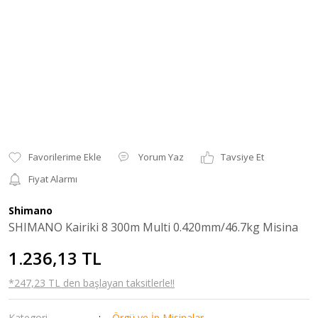
Yorum Yaz
Tavsiye Et
Fiyat Alarmı
Shimano
SHIMANO Kairiki 8 300m Multi 0.420mm/46.7kg Misina
1.236,13 TL
*247,23 TL den başlayan taksitlerle!!
Kategori
Örgü ve İp Misinalar