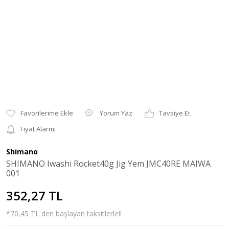
Yorum Yaz
Tavsiye Et
Fiyat Alarmı
Shimano
SHIMANO Iwashi Rocket40g Jig Yem JMC40RE MAIWA
001
352,27 TL
*70,45 TL den başlayan taksitlerle!!