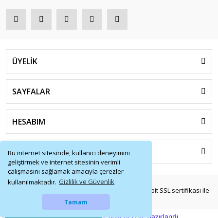
ÜYELİK
SAYFALAR
HESABIM
HIZLI MENÜ
Bu internet sitesinde, kullanıcı deneyimini
geliştirmek ve internet sitesinin verimli
çalışmasını sağlamak amacıyla çerezler
kullanılmaktadır.
Gizlilik ve Güvenlik
© Tüm Hakları Saklıdır. Kredi kartı bilgileriniz 256bit SSL sertifikası ile
korunmaktadır.
Tamam
Whatsapp İletişim
ile
ideasoft
e-