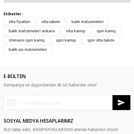
Etiketler :
olta fiyatları
olta takımı
balık malzemeleri
balık malzemeleri ankara
olta kamışı
spin kamış
shimano spin kamış
spin kamışı
spin olta takımı
balık avı malzemeleri
E-BÜLTEN
Kampanya ve duyurulardan ilk siz haberdar olun!
SOSYAL MEDYA HESAPLARIMIZ
Bizi takip edin, KAMPANYALARDAN anında haberiniz olsun!