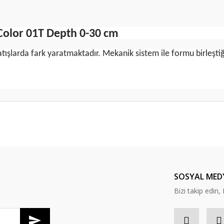
olor 01T Depth 0-30 cm
şlarda fark yaratmaktadır. Mekanik sistem ile formu birleştiği
da yetersiz gördüğünüz noktaları öneri formunu kullanarak tarafımıza ileteb
Bu ürüne ilk yorumu siz yapın!
Yorum Yaz
SOSYAL MED
Bizi takip edi