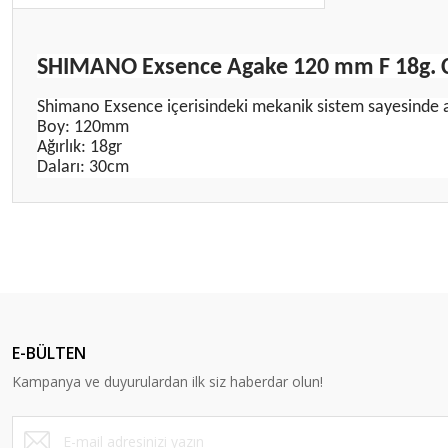
SHIMANO Exsence Agake 120 mm F 18g. C
Shimano Exsence içerisindeki mekanik sistem sayesinde atı
Boy: 120mm
Ağırlık: 18gr
Daları: 30cm
Bu ürünün fiyat bilgisi, resim, ürün açıklamalarında ve diğer konular
Görüş ve önerileriniz için teşekkür ederiz.
Ürün resmi kalitesiz, bozuk veya görüntülenemiyor.
Ürün açıklamasında eksik bilgiler bulunuyor.
E-BÜLTEN
Ürün bilgilerinde hatalar bulunuyor.
Kampanya ve duyurulardan ilk siz haberdar olun!
Ürün fiyatı diğer sitelerden daha pahalı.
Bu ürüne benzer farklı alternatifler olmalı.