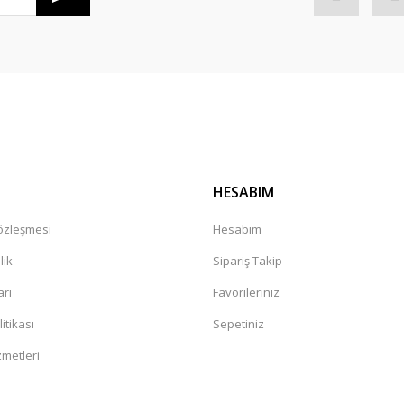
Gönder
HESABIM
Sözleşmesi
Hesabım
lik
Sipariş Takip
ari
Favorileriniz
litikası
Sepetiniz
zmetleri