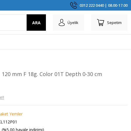
0312 222 0440 | 08.00-17.00
ARA
Üyelik
Sepetim
120 mm F 18g. Color 01T Depth 0-30 cm
e!!
aket Yemler
XL112P01
 (%5,00 havale indirimi)