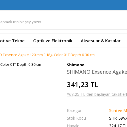
ot ve Tekne
Optik ve Elektronik
Aksesuar & Kasalar
 Exsence Agake 120 mm F 18g. Color 01T Depth 0-30 cm
Shimano
SHIMANO Exsence Agake 
341,23 TL
*68,25 TL den başlayan taksitlerl
Kategori
Suni ve M
Stok Kodu
SHR_59V
Havale
324,17 TL