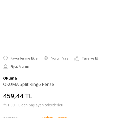
Yorum Yaz
Tavsiye Et
Fiyat Alarmı
Okuma
OKUMA Split Ring6 Pense
459,44 TL
*91,89 TL den başlayan taksitlerle!!
Kategori
Makas - Pense