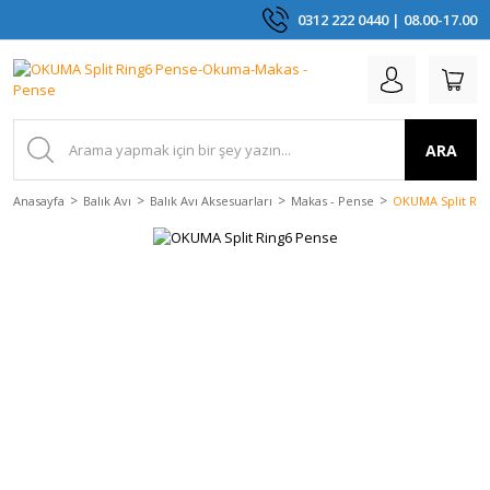
0312 222 0440 | 08.00-17.00
ARA
Anasayfa
Balık Avı
Balık Avı Aksesuarları
Makas - Pense
OKUMA Split Rin