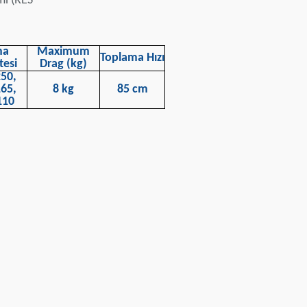
mi (RES
na
Maximum
Toplama Hızı
tesi
Drag (kg)
50,
65,
8 kg
85 cm
110