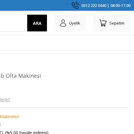
0312 222 0440 | 08.00-17.00
ARA
Üyelik
Sepetim
b Olta Makinesi
erle!!
 Makineleri
8
TL (%5,00 havale indirimi)