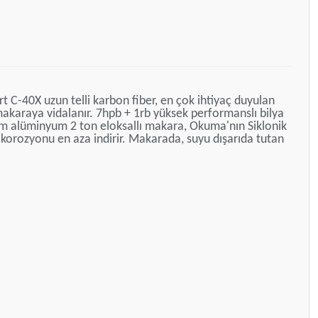
t C-40X uzun telli karbon fiber, en çok ihtiyaç duyulan
akaraya vidalanır. 7hpb + 1rb yüksek performanslı bilya
şlem alüminyum 2 ton eloksallı makara, Okuma'nın Siklonik
a korozyonu en aza indirir. Makarada, suyu dışarıda tutan