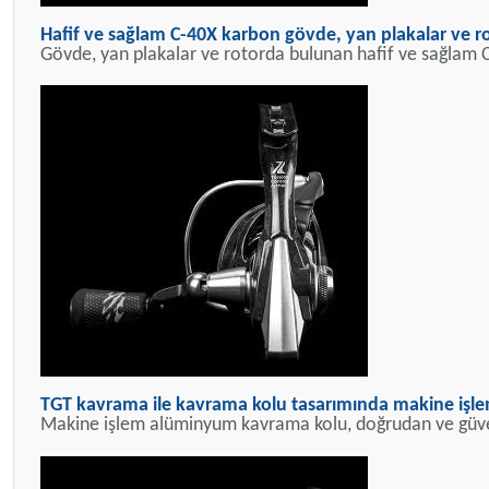
Hafif ve sağlam C-40X karbon gövde, yan plakalar ve r
Gövde, yan plakalar ve rotorda bulunan hafif ve sağlam C-
TGT kavrama ile kavrama kolu tasarımında makine işl
Makine işlem alüminyum kavrama kolu, doğrudan ve güvenl