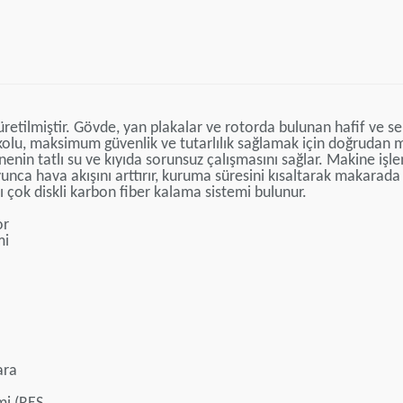
etilmiştir. Gövde, yan plakalar ve rotorda bulunan hafif ve ser
olu, maksimum güvenlik ve tutarlılık sağlamak için doğrudan m
kinenin tatlı su ve kıyıda sorunsuz çalışmasını sağlar. Makine i
oyunca hava akışını arttırır, kuruma süresini kısaltarak makarad
ı çok diskli karbon fiber kalama sistemi bulunur.
or
mi
ara