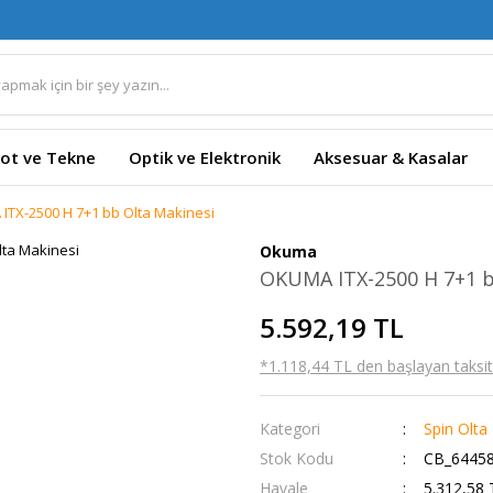
ot ve Tekne
Optik ve Elektronik
Aksesuar & Kasalar
ITX-2500 H 7+1 bb Olta Makinesi
Okuma
OKUMA ITX-2500 H 7+1 b
5.592,19 TL
*1.118,44 TL den başlayan taksitl
Kategori
Spin Olta
Stok Kodu
CB_6445
Havale
5.312,58 