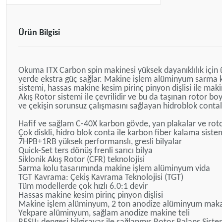
Ürün Bilgisi
Okuma ITX Carbon spin makinesi yüksek dayanıklılık için ür
yerde ekstra güç sağlar. Makine işlem alüminyum sarma k
sistemi, hassas makine kesim pirinç pinyon dişlisi ile ma
Akış Rotor sistemi ile çevrilidir ve bu da taşınan rotor b
ve çekişin sorunsuz çalışmasını sağlayan hidroblok contal
Hafif ve sağlam C-40X karbon gövde, yan plakalar ve rot
Çok diskli, hidro blok conta ile karbon fiber kalama siste
7HPB+1RB yüksek performanslı, gresli bilyalar
Quick-Set ters dönüş frenli sarıcı bilya
Siklonik Akış Rotor (CFR) teknolojisi
Sarma kolu tasarımında makine işlem alüminyum vida
TGT Kavrama: Çekiş Kavrama Teknolojisi (TGT)
Tüm modellerde çok hızlı 6.0:1 devir
Hassas makine kesim pirinç pinyon dişlisi
Makine işlem alüminyum, 2 ton anodize alüminyum mak
Yekpare alüminyum, sağlam anodize makine teli