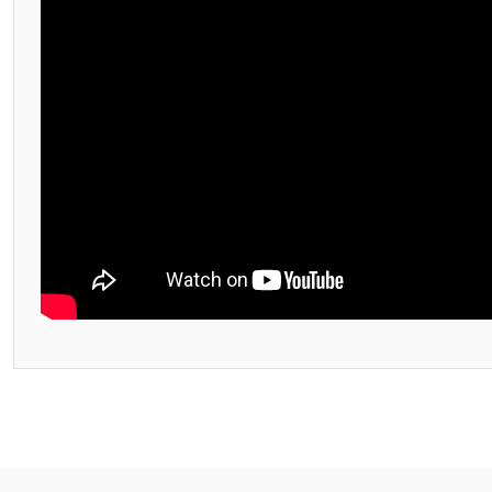
Bu ürünün fiyat bilgisi, resim, ürün açıklamalarında ve diğer konular
Görüş ve önerileriniz için teşekkür ederiz.
Ürün resmi kalitesiz, bozuk veya görüntülenemiyor.