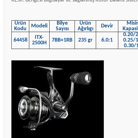
RESII: dengesi bilgisayar ile sağlanmış Rotor Balans Siste
Ürün
Bilye
Ürün
Misi
Modeli
Devir
Kodu
Sayısı
Ağırlıgı
Kapasi
0.20/2
ITX-
64458
7BB+1RB
235 gr
6.0:1
0.25/1
2500H
0.30/