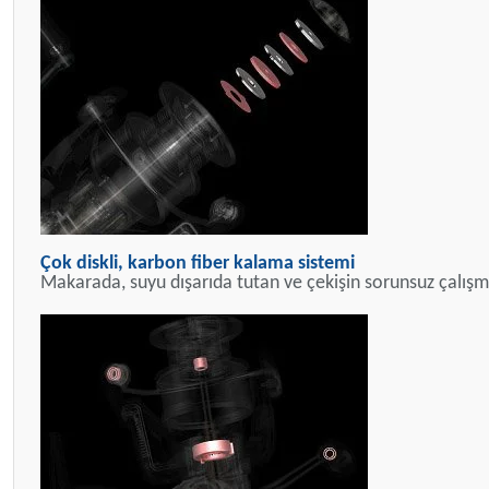
Çok diskli, karbon fiber kalama sistemi
Makarada, suyu dışarıda tutan ve çekişin sorunsuz çalışma