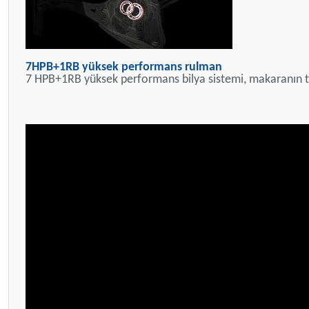
7HPB+1RB yüksek performans rulman
7 HPB+1RB yüksek performans bilya sistemi, makaranın tatlı 