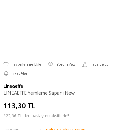
Yorum Yaz
Tavsiye Et
Fiyat Alarmı
Lineaeffe
LINEAEFFE Yemleme Sapanı New
113,30 TL
*22,66 TL den başlayan taksitlerle!!
Kategori
Balık Avı Aksesuarları