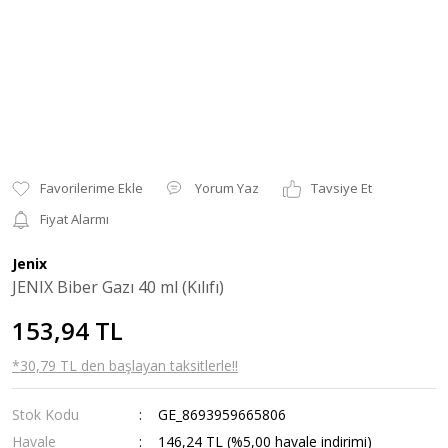
Yorum Yaz
Tavsiye Et
Fiyat Alarmı
Jenix
JENIX Biber Gazı 40 ml (Kılıfı)
153,94 TL
*30,79 TL den başlayan taksitlerle!!
Stok Kodu
GE_8693959665806
Havale
146,24 TL (%5,00 havale indirimi)