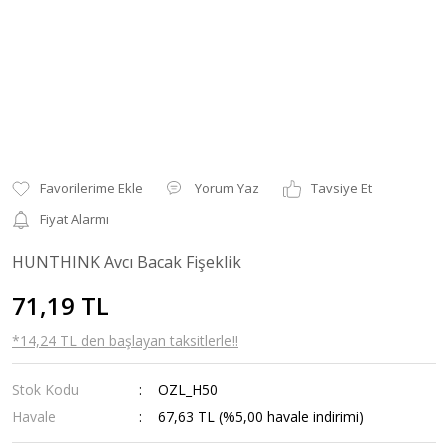
Yorum Yaz
Tavsiye Et
Fiyat Alarmı
HUNTHINK Avcı Bacak Fişeklik
71,19 TL
*14,24 TL den başlayan taksitlerle!!
Stok Kodu
OZL_H50
Havale
67,63 TL (%5,00 havale indirimi)