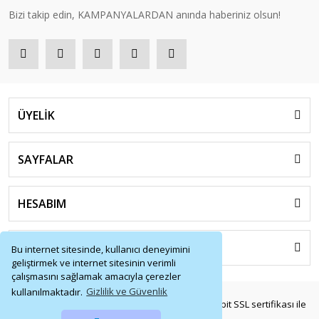
Bizi takip edin, KAMPANYALARDAN anında haberiniz olsun!
ÜYELİK
SAYFALAR
HESABIM
HIZLI MENÜ
Bu internet sitesinde, kullanıcı deneyimini
geliştirmek ve internet sitesinin verimli
çalışmasını sağlamak amacıyla çerezler
kullanılmaktadır.
Gizlilik ve Güvenlik
© Tüm Hakları Saklıdır. Kredi kartı bilgileriniz 256bit SSL sertifikası ile
korunmaktadır.