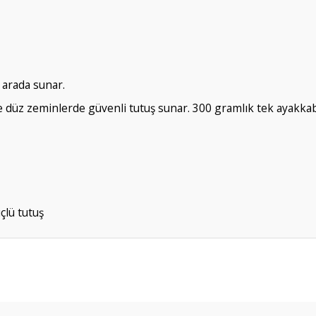
 arada sunar.
ve düz zeminlerde güvenli tutuş sunar. 300 gramlık tek ayakka
lü tutuş
da yetersiz gördüğünüz noktaları öneri formunu kullanarak tarafımıza ileteb
Bu ürüne ilk yorumu siz yapın!