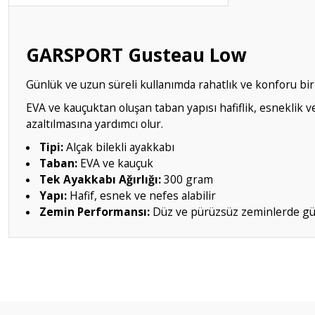
GARSPORT Gusteau Low
Günlük ve uzun süreli kullanımda rahatlık ve konforu bir
EVA ve kauçuktan oluşan taban yapısı hafiflik, esneklik 
azaltılmasına yardımcı olur.
Tipi:
Alçak bilekli ayakkabı
Taban:
EVA ve kauçuk
Tek Ayakkabı Ağırlığı:
300 gram
Yapı:
Hafif, esnek ve nefes alabilir
Zemin Performansı:
Düz ve pürüzsüz zeminlerde güç
Bu ürünün fiyat bilgisi, resim, ürün açıklamalarında ve diğer konular
Görüş ve önerileriniz için teşekkür ederiz.
Ürün resmi kalitesiz, bozuk veya görüntülenemiyor.