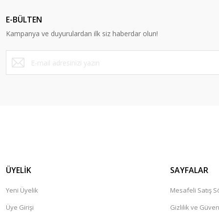
Ürün açıklamasında eksik bilgiler bulunuyor.
E-BÜLTEN
Ürün bilgilerinde hatalar bulunuyor.
Kampanya ve duyurulardan ilk siz haberdar olun!
Ürün fiyatı diğer sitelerden daha pahalı.
Bu ürüne benzer farklı alternatifler olmalı.
ÜYELİK
SAYFALAR
Yeni Üyelik
Mesafeli Satış 
Üye Girişi
Gizlilik ve Güven