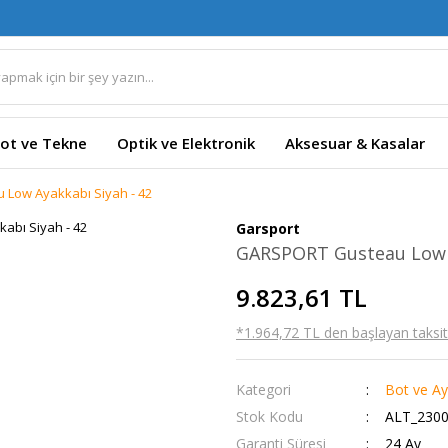
ot ve Tekne
Optik ve Elektronik
Aksesuar & Kasalar
Low Ayakkabı Siyah - 42
Garsport
GARSPORT Gusteau Low A
9.823,61 TL
*1.964,72 TL den başlayan taksitl
Kategori
Bot ve Ay
Stok Kodu
ALT_2300
Garanti Süresi
24 Ay