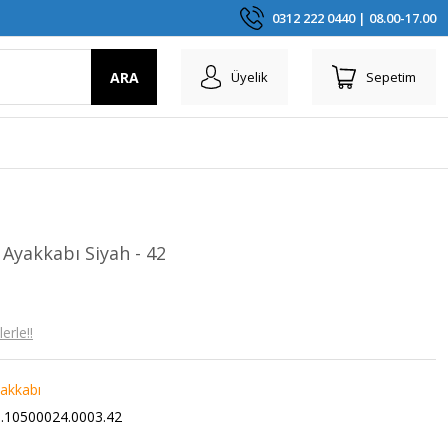
0312 222 0440 | 08.00-17.00
ARA
Üyelik
Sepetim
yakkabı Siyah - 42
erle!!
akkabı
.10500024.0003.42