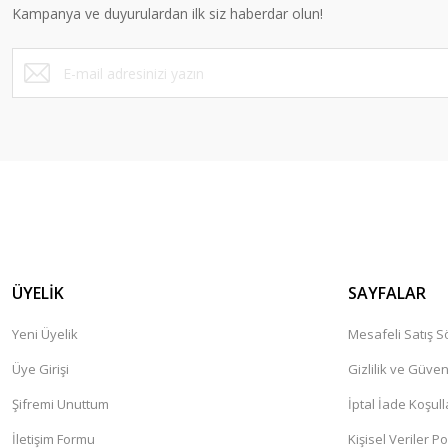
Kampanya ve duyurulardan ilk siz haberdar olun!
Ürün fiyatı diğer sitelerden daha pahalı.
Bu ürüne benzer farklı alternatifler olmalı.
ÜYELİK
SAYFALAR
Yeni Üyelik
Mesafeli Satış 
Üye Girişi
Gizlilik ve Güven
Şifremi Unuttum
İptal İade Koşull
İletişim Formu
Kişisel Veriler Po