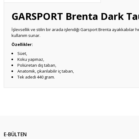
GARSPORT Brenta Dark Ta
İşlevsellik ve stilin bir arada işlendiği Garsport Brenta ayakkabılar
kullanım sunar.
Özellikler:
Süet,
​Koku yapmaz,
Poliüretan dış taban,
Anatomik, çıkarılabilir iç taban,
Tek adedi 440 gram.
Bu ürünün fiyat bilgisi, resim, ürün açıklamalarında ve diğer konular
Görüş ve önerileriniz için teşekkür ederiz.
Ürün resmi kalitesiz, bozuk veya görüntülenemiyor.
Ürün açıklamasında eksik bilgiler bulunuyor.
E-BÜLTEN
Ürün bilgilerinde hatalar bulunuyor.