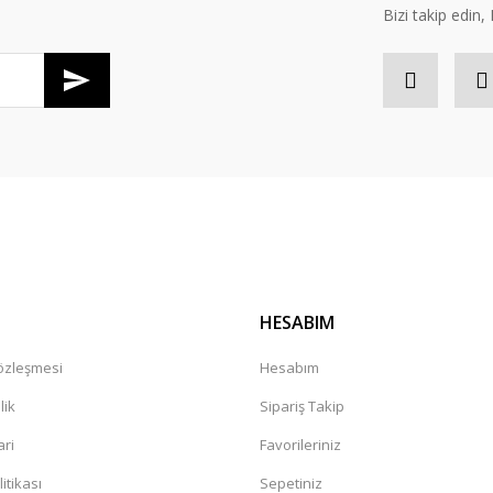
Bizi takip edi
Gönder
HESABIM
Sözleşmesi
Hesabım
lik
Sipariş Takip
ari
Favorileriniz
litikası
Sepetiniz