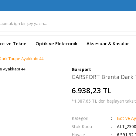
ot ve Tekne
Optik ve Elektronik
Aksesuar & Kasalar
ark Taupe Ayakkabı 44
Garsport
GARSPORT Brenta Dark 
6.938,23 TL
*1.387,65 TL den başlayan taksitl
Kategori
Bot ve Ay
Stok Kodu
ALT_2300
Havale
6.591,32 