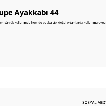
upe Ayakkabı 44
 hem günlük kullanımda hem de patika gibi doğal ortamlarda kullanıma uygund
da yetersiz gördüğünüz noktaları öneri formunu kullanarak tarafımıza ileteb
Bu ürüne ilk yorumu siz yapın!
Yorum Yaz
SOSYAL MED