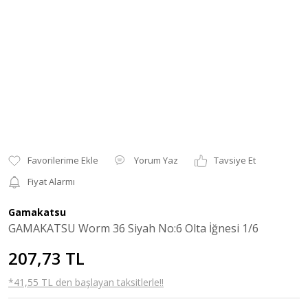
Yorum Yaz
Tavsiye Et
Fiyat Alarmı
Gamakatsu
GAMAKATSU Worm 36 Siyah No:6 Olta İğnesi 1/6
207,73 TL
*41,55 TL den başlayan taksitlerle!!