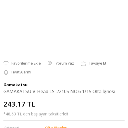
Yorum Yaz
Tavsiye Et
Fiyat Alarmı
Gamakatsu
GAMAKATSU V-Head LS-2210S NO:6 1/15 Olta İğnesi
243,17 TL
*48,63 TL den başlayan taksitlerle!!
Kategori
Olta İğneleri