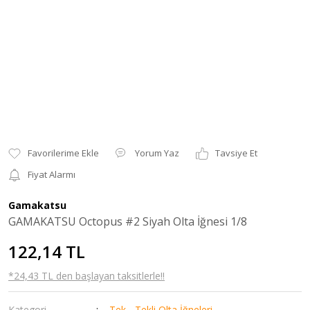
Yorum Yaz
Tavsiye Et
Fiyat Alarmı
Gamakatsu
GAMAKATSU Octopus #2 Siyah Olta İğnesi 1/8
122,14 TL
*24,43 TL den başlayan taksitlerle!!
Kategori
Tek - Tekli Olta İğneleri