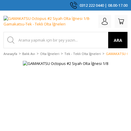
0312 222 0440 | 08.00-17.00
ARA
Anasayfa
Balık Avı
Olta İğneleri
Tek - Tekli Olta İğneleri
GAMAKATSU Octo