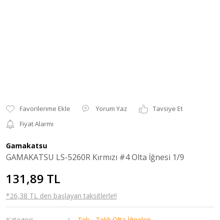
Yorum Yaz
Tavsiye Et
Fiyat Alarmı
Gamakatsu
GAMAKATSU LS-5260R Kırmızı #4 Olta İğnesi 1/9
131,89 TL
*26,38 TL den başlayan taksitlerle!!
Kategori
Tek - Tekli Olta İğneleri