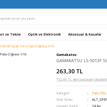
ot ve Tekne
Optik ve Elektronik
Aksesuar & Kasalar
5013F Siyah 1/0 U.Pala O.İğnesi 1/10
Gamakatsu
GAMAKATSU LS-5013F Siya
263,30 TL
*52,66 TL den başlayan taksitlerl
Kategori
Pala Olta 
Stok Kodu
ALT_SPR1
Garanti Süresi
24 Ay