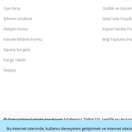
Üye Girişi
Gizlilik ve Güven
Şifremi Unuttum
İptal İade Koşull
İletişim Formu
Kişisel Veriler Po
Havale Bildirim Formu
Bilgi Toplumu Hi
Sipariş Sorgula
Kargo Takibi
İletişim
© Tüm Hakları Saklıdır. Kredi kartı bilgileriniz 256bit SSL sertifikası ile k
Whatsapp İletişim
Bu internet sitesinde, kullanıcı deneyimini geliştirmek ve internet site