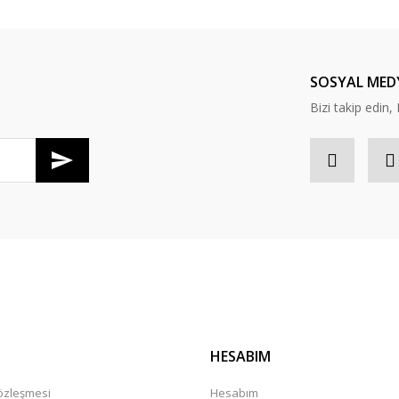
Bu ürüne ilk yorumu siz yapın!
Yorum Yaz
SOSYAL MED
Bizi takip edi
Gönder
HESABIM
Sözleşmesi
Hesabım