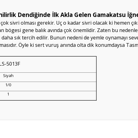
nilirlik Dendiğinde İlk Akla Gelen Gamakatsu İğne
n çok sivri olması gerekir. Uç o kadar sivri olacak ki hemen 
rılan bögesi gene balık avında çok önemlidir. Zaten bu nedenle
 daha sık tercih edilir. Bunun nedeni de yemle oynamayı seven
amasıdır. Öyle ki sert vuruş anında olta dik konumdaysa Ta
LS-5013F
Siyah
1/0
1
da yetersiz gördüğünüz noktaları öneri formunu kullanarak tarafımıza ileteb