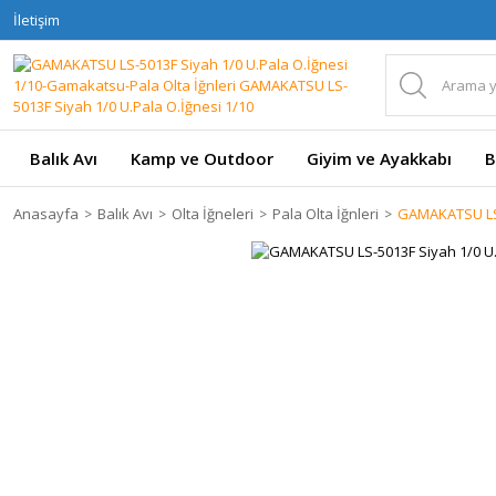
İletişim
Balık Avı
Kamp ve Outdoor
Giyim ve Ayakkabı
B
Anasayfa
Balık Avı
Olta İğneleri
Pala Olta İğnleri
GAMAKATSU LS-