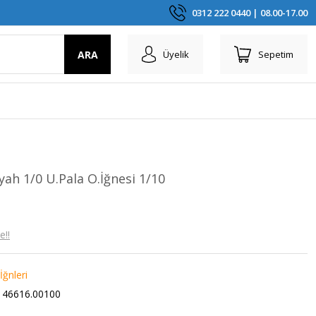
0312 222 0440 | 08.00-17.00
ARA
Üyelik
Sepetim
h 1/0 U.Pala O.İğnesi 1/10
e!!
İğnleri
46616.00100