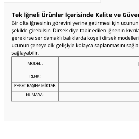
Tek İğneli Ürünler İçerisinde Kalite ve Güve
Bir olta iğnesinin görevini yerine getirmesi için ucunu
şekilde girebilsin. Dirsek diye tabir edilen iğnenin kıv
gerekirse ser damaklı balıklarda köşeli dirsek modelleri
ucunun çeneye dik gelişiyle kolayca saplanmasını sağl
sağlayabilir.
MODEL :
RENK :
PAKET BAŞINA MİKTAR:
NUMARA :
Bu ürünün fiyat bilgisi, resim, ürün açıklamalarında ve diğer konular
Görüş ve önerileriniz için teşekkür ederiz.