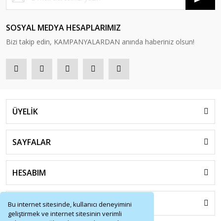
SOSYAL MEDYA HESAPLARIMIZ
Bizi takip edin, KAMPANYALARDAN anında haberiniz olsun!
ÜYELİK
SAYFALAR
HESABIM
HIZLI MENÜ
Bu internet sitesinde, kullanıcı deneyimini
geliştirmek ve internet sitesinin verimli