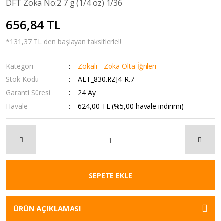
DFT Zoka No:2 7 g (1/4 oz) 1/36
656,84 TL
*131,37 TL den başlayan taksitlerle!!
Kategori
Zokalı - Zoka Olta İğnleri
Stok Kodu
ALT_830.RZJ4-R.7
Garanti Süresi
24 Ay
Havale
624,00 TL (%5,00 havale indirimi)
SEPETE EKLE
ÜRÜN AÇIKLAMASI