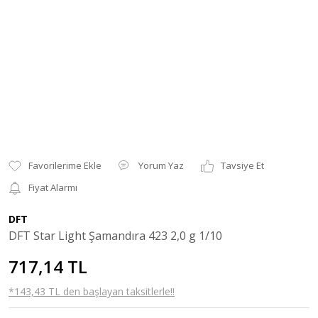
Yorum Yaz
Tavsiye Et
Fiyat Alarmı
DFT
DFT Star Light Şamandıra 423 2,0 g 1/10
717,14 TL
*143,43 TL den başlayan taksitlerle!!