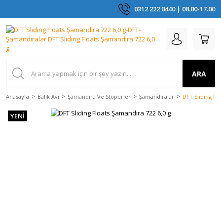
0312 222 0440 | 08.00-17.00
ARA
Anasayfa
Balık Avı
Şamandıra Ve Stoperler
Şamandıralar
DFT Sliding Fl
YENİ