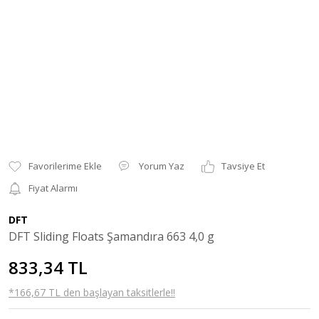
Yorum Yaz
Tavsiye Et
Fiyat Alarmı
DFT
DFT Sliding Floats Şamandıra 663 4,0 g
833,34 TL
*166,67 TL den başlayan taksitlerle!!