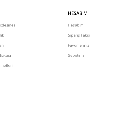
HESABIM
Sözleşmesi
Hesabım
lik
Sipariş Takip
ari
Favorileriniz
litikası
Sepetiniz
zmetleri