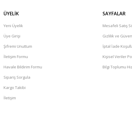
ÜYELİK
SAYFALAR
Yeni Üyelik
Mesafeli Satış 
Üye Girişi
Gizlilik ve Güven
Şifremi Unuttum
İptal İade Koşull
İletişim Formu
Kişisel Veriler Po
Havale Bildirim Formu
Bilgi Toplumu Hi
Sipariş Sorgula
Kargo Takibi
İletişim