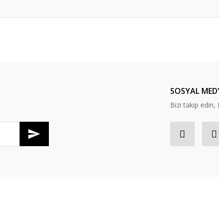
da yetersiz gördüğünüz noktaları öneri formunu kullanarak tarafımıza ileteb
Bu ürüne ilk yorumu siz yapın!
Yorum Yaz
SOSYAL MED
Bizi takip edi
Gönder