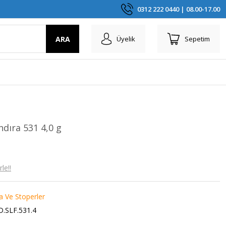
0312 222 0440 | 08.00-17.00
ARA
Üyelik
Sepetim
dıra 531 4,0 g
le!!
 Ve Stoperler
D.SLF.531.4