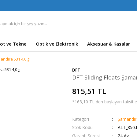
ot ve Tekne
Optik ve Elektronik
Aksesuar & Kasalar
mandıra 531 4,0 g
DFT
DFT Sliding Floats Şaman
815,51 TL
*163,10 TL den başlayan taksitler
Kategori
Şamandıra
Stok Kodu
ALT_850.
Garanti Süresi
24 Ay