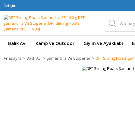
İletişim
Balık Avı
Kamp ve Outdoor
Giyim ve Ayakkabı
B
Anasayfa
Balık Avı
Şamandıra Ve Stoperler
DFT Sliding Floats Şa