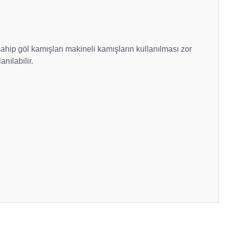
sahip göl kamışları makineli kamışların kullanılması zor
nılabilir.
ilirsiniz.