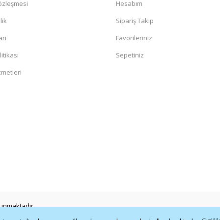
Sözleşmesi
Hesabım
lik
Sipariş Takip
ari
Favorileriniz
litikası
Sepetiniz
zmetleri
orunmaktadır.