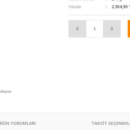
Havale
2.304,90 
 Alarmı
RÜN YORUMLARI
TAKSİT SEÇENEKL