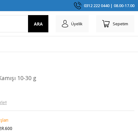
0312 222 0440 | 08.00-17.00
ARA
Üyelik
Sepetim
Kamışı 10-30 g
le!!
şları
2R.600