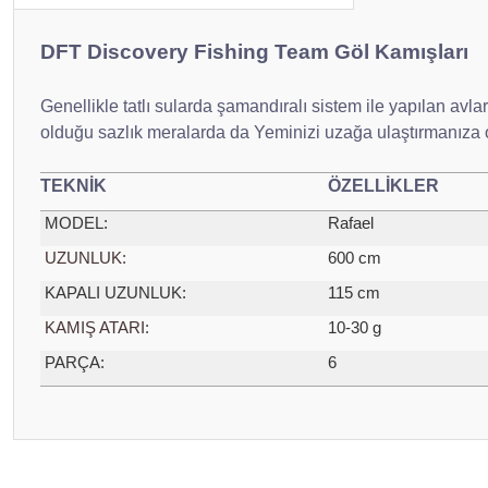
DFT Discovery Fishing Team Göl Kamışları
Genellikle tatlı sularda şamandıralı sistem ile yapılan avl
olduğu sazlık meralarda da Yeminizi uzağa ulaştırmanıza ola
TEKNİK
ÖZELLİKLER
MODEL:
Rafael
UZUNLUK:
600 cm
KAPALI UZUNLUK:
115 cm
KAMIŞ ATARI:
10-30 g
PARÇA:
6
Bu ürünün fiyat bilgisi, resim, ürün açıklamalarında ve diğer konular