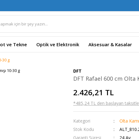
ot ve Tekne
Optik ve Elektronik
Aksesuar & Kasalar
0-30 g
DFT
DFT Rafael 600 cm Olta 
2.426,21 TL
*485,24 TL den başlayan taksitler
Kategori
Olta Kamı
Stok Kodu
ALT_810.
Garanti Süresi
24 Ay