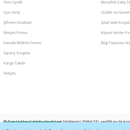
Yeni Üyelik
Mesafeli Satış 
Üye Girişi
Gizlilik ve Güven
Şifremi Unuttum
İptal İade Koşull
İletişim Formu
Kişisel Veriler Po
Havale Bildirim Formu
Bilgi Toplumu Hi
Sipariş Sorgula
Kargo Takibi
İletişim
© Tüm Hakları Saklıdır. Kredi kartı bilgileriniz 256bit SSL sertifikası ile k
Whatsapp İletişim