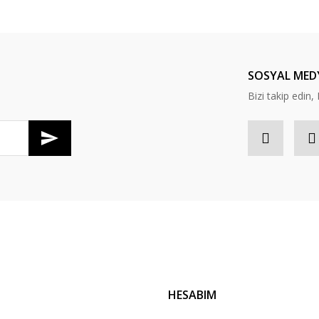
Bu ürüne ilk yorumu siz yapın!
Yorum Yaz
SOSYAL MED
Bizi takip edi
Gönder
HESABIM