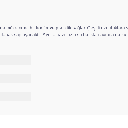
arda mükemmel bir konfor ve pratiklik sağlar. Çeşitli uzunluklara 
nak sağlayacaktır. Ayrıca bazı tuzlu su balıkları avında da kulla
da yetersiz gördüğünüz noktaları öneri formunu kullanarak tarafımıza ileteb