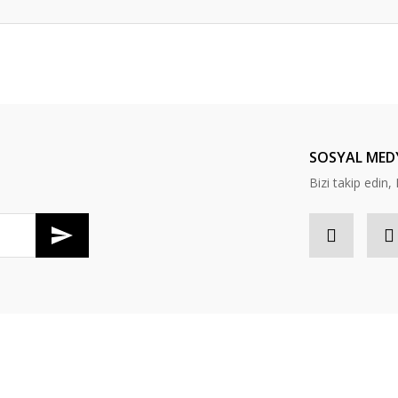
da yetersiz gördüğünüz noktaları öneri formunu kullanarak tarafımıza ileteb
Bu ürüne ilk yorumu siz yapın!
Yorum Yaz
SOSYAL MED
Bizi takip edi
Gönder