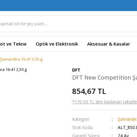
ot ve Tekne
Optik ve Elektronik
Aksesuar & Kasalar
Şamandıra 16-41 2,50 g
DFT
DFT New Competition Şa
854,67 TL
*170,93 TL den başlayan taksitler
Kategori
Şamandıra
Stok Kodu
ALT_850.
Garanti Süresi
24 Ay