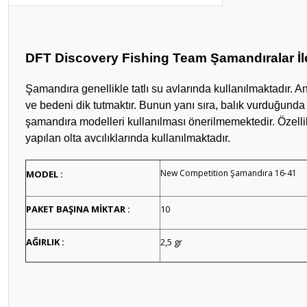
DFT Discovery Fishing Team Şamandıralar İle
Şamandıra genellikle tatlı su avlarında kullanılmakt
adır. A
ve bedeni dik tutmaktır. Bunun yanı sıra, balık vurduğund
şamandıra modelleri kullanılması önerilmemektedir. Özellik
yapılan olta avcılıklarında kullanılmaktadır.
New Competition Şamandıra 16-41
MODEL :
PAKET BAŞINA MİKTAR :
10
AĞIRLIK :
2,5 gr