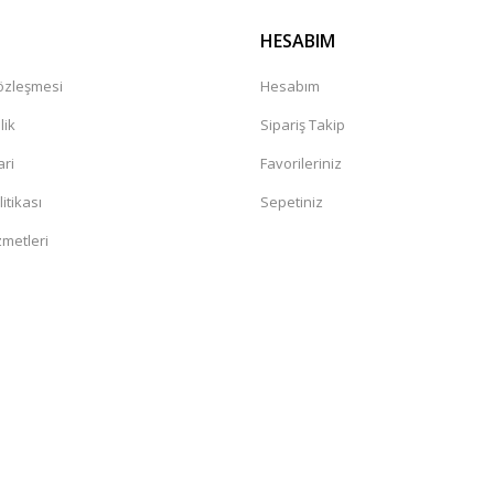
HESABIM
Sözleşmesi
Hesabım
lik
Sipariş Takip
ari
Favorileriniz
litikası
Sepetiniz
zmetleri