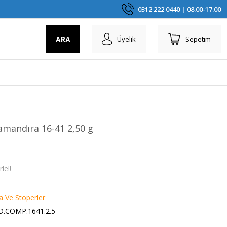
0312 222 0440 | 08.00-17.00
ARA
Üyelik
Sepetim
mandıra 16-41 2,50 g
le!!
 Ve Stoperler
D.COMP.1641.2.5