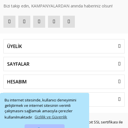
Bizi takip edin, KAMPANYALARDAN anında haberiniz olsun!
ÜYELİK
SAYFALAR
HESABIM
HIZLI MENÜ
Bu internet sitesinde, kullanıcı deneyimini
geliştirmek ve internet sitesinin verimli
çalışmasını sağlamak amacıyla çerezler
kullanılmaktadır.
Gizlilik ve Güvenlik
© Tüm Hakları Saklıdır. Kredi kartı bilgileriniz 256bit SSL sertifikası ile
korunmaktadır.