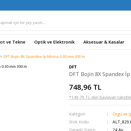
ot ve Tekne
Optik ve Elektronik
Aksesuar & Kasalar
DFT Bojin 8X Spandex İp Misina 0.30 mm 300 m
DFT
DFT Bojin 8X Spandex İp
748,96 TL
*149,79 TL den başlayan taksitler
Kategori
Örgü ve İ
Stok Kodu
ALT_829.
Garanti Süresi
24 Ay