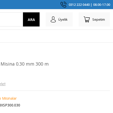
0312 222 0440 | 08.00-17.00
ARA
Üyelik
Sepetim
 Misina 0.30 mm 300 m
le!!
p Misinalar
8XSP300.030