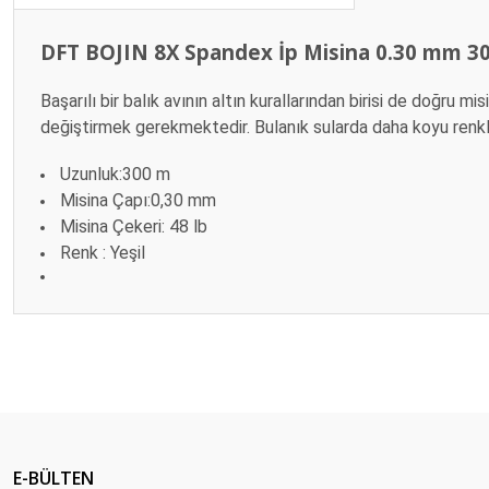
DFT BOJIN 8X Spandex İp Misina 0.30 mm 3
Başarılı bir balık avının altın kurallarından birisi de doğru m
değiştirmek gerekmektedir. Bulanık sularda daha koyu renkli m
Uzunluk
:300 m
Misina Çapı
:
0,30 mm
Misina Çekeri
: 48 lb
Renk : Yeşil
Bu ürünün fiyat bilgisi, resim, ürün açıklamalarında ve diğer konular
Görüş ve önerileriniz için teşekkür ederiz.
Ürün resmi kalitesiz, bozuk veya görüntülenemiyor.
Ürün açıklamasında eksik bilgiler bulunuyor.
E-BÜLTEN
Ürün bilgilerinde hatalar bulunuyor.