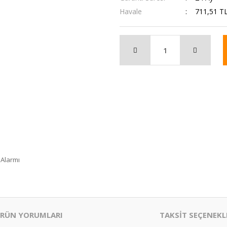
Havale
711,51 TL
 Alarmı
RÜN YORUMLARI
TAKSİT SEÇENEKL