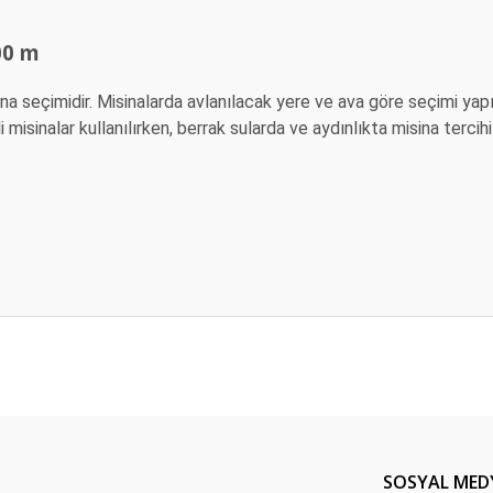
00 m
isina seçimidir. Misinalarda avlanılacak yere ve ava göre seçimi yapıl
isinalar kullanılırken, berrak sularda ve aydınlıkta misina tercihi
da yetersiz gördüğünüz noktaları öneri formunu kullanarak tarafımıza ileteb
Bu ürüne ilk yorumu siz yapın!
Yorum Yaz
SOSYAL MED