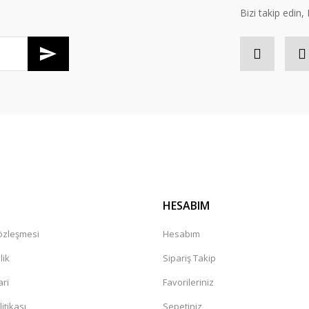
Bizi takip edi
Gönder
HESABIM
Sözleşmesi
Hesabım
lik
Sipariş Takip
ari
Favorileriniz
litikası
Sepetiniz