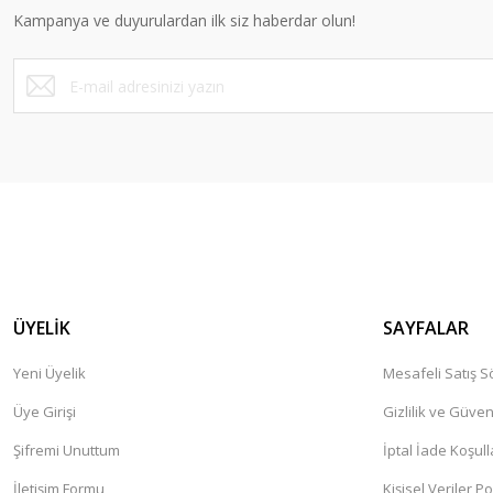
Kampanya ve duyurulardan ilk siz haberdar olun!
Ürün fiyatı diğer sitelerden daha pahalı.
Bu ürüne benzer farklı alternatifler olmalı.
ÜYELİK
SAYFALAR
Yeni Üyelik
Mesafeli Satış 
Üye Girişi
Gizlilik ve Güven
Şifremi Unuttum
İptal İade Koşull
İletişim Formu
Kişisel Veriler Po