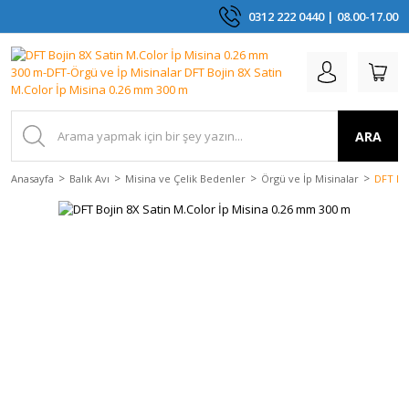
0312 222 0440 | 08.00-17.00
ARA
Anasayfa
Balık Avı
Misina ve Çelik Bedenler
Örgü ve İp Misinalar
DFT Bo