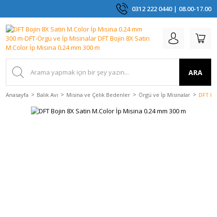
0312 222 0440 | 08.00-17.00
ARA
Anasayfa
Balık Avı
Misina ve Çelik Bedenler
Örgü ve İp Misinalar
DFT Bo