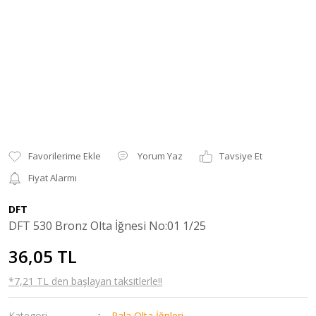
Yorum Yaz
Tavsiye Et
Fiyat Alarmı
DFT
DFT 530 Bronz Olta İğnesi No:01 1/25
36,05 TL
*7,21 TL den başlayan taksitlerle!!
Kategori
Pala Olta İğnleri