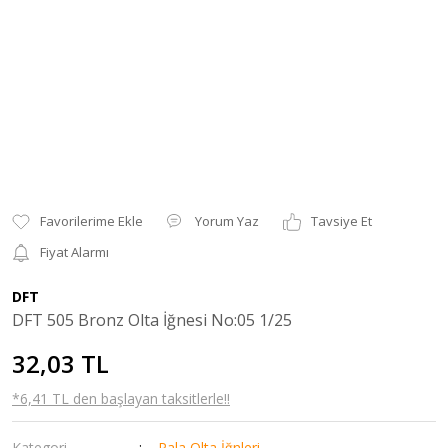
Yorum Yaz
Tavsiye Et
Fiyat Alarmı
DFT
DFT 505 Bronz Olta İğnesi No:05 1/25
32,03 TL
*6,41 TL den başlayan taksitlerle!!
Kategori
Pala Olta İğnleri