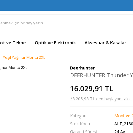
ot ve Tekne
Optik ve Elektronik
Aksesuar & Kasalar
 Yeşil Yağmur Montu 2XL
Deerhunter
DEERHUNTER Thunder Ye
16.029,91 TL
*3.205,98 TL den başlayan taksitl
Kategori
Mont ve 
Stok Kodu
ALT_2130
Garanti Süresi
24 Ay