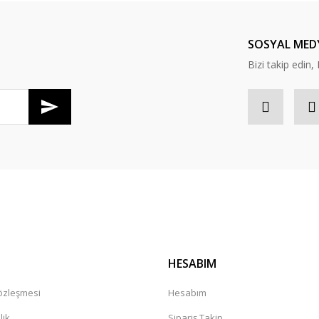
Yorum Yaz
SOSYAL MED
Bizi takip edi
Gönder
HESABIM
Sözleşmesi
Hesabım
lik
Sipariş Takip