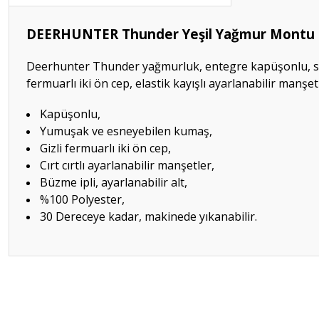
DEERHUNTER Thunder Yeşil Yağmur Montu 
Deerhunter Thunder yağmurluk, entegre kapüşonlu, son d
fermuarlı iki ön cep, elastik kayışlı ayarlanabilir manşe
Kapüşonlu,
Yumuşak ve esneyebilen kumaş,
Gizli fermuarlı iki ön cep,
Cırt cırtlı ayarlanabilir manşetler,
Büzme ipli, ayarlanabilir alt,
%100 Polyester,
30 Dereceye kadar, makinede yıkanabilir.
Bu ürünün fiyat bilgisi, resim, ürün açıklamalarında ve diğer konular
Görüş ve önerileriniz için teşekkür ederiz.