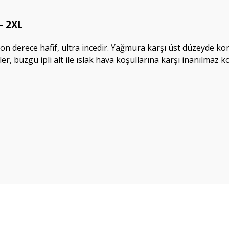
- 2XL
erece hafif, ultra incedir. Yağmura karşı üst düzeyde koruma
tler, büzgü ipli alt ile ıslak hava koşullarına karşı inanılmaz
da yetersiz gördüğünüz noktaları öneri formunu kullanarak tarafımıza ileteb
Bu ürüne ilk yorumu siz yapın!