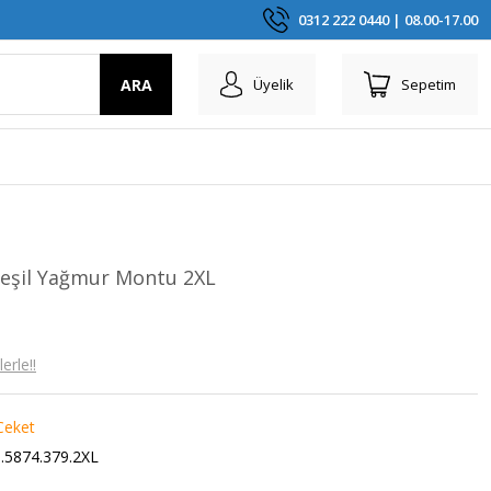
0312 222 0440 | 08.00-17.00
ARA
Üyelik
Sepetim
şil Yağmur Montu 2XL
erle!!
Ceket
.5874.379.2XL