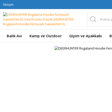
İletişim
Balık Avı
Kamp ve Outdoor
Giyim ve Ayakkabı
B