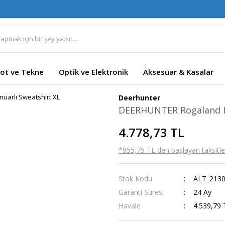
ot ve Tekne
Optik ve Elektronik
Aksesuar & Kasalar
Deerhunter
DEERHUNTER Rogaland Ho
4.778,73 TL
*955,75 TL den başlayan taksitler
Stok Kodu
ALT_2130
Garanti Süresi
24 Ay
Havale
4.539,79 