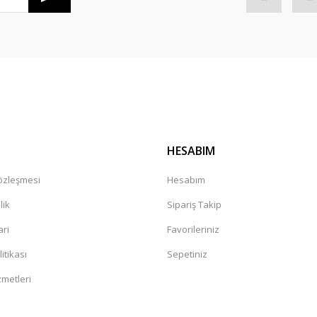
Gönder
HESABIM
Sözleşmesi
Hesabım
lik
Sipariş Takip
ari
Favorileriniz
litikası
Sepetiniz
zmetleri