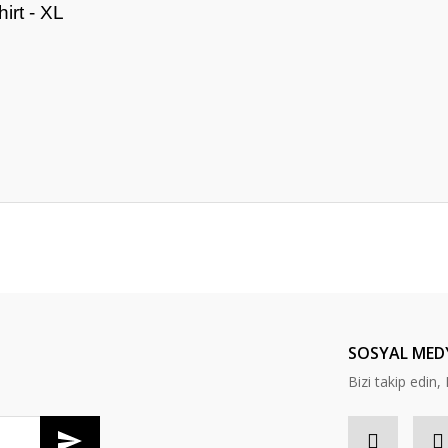
irt - XL
da yetersiz gördüğünüz noktaları öneri formunu kullanarak tarafımıza ileteb
Bu ürüne ilk yorumu siz yapın!
Yorum Yaz
SOSYAL MED
Bizi takip edi