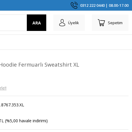
0312 222 0440 | 08.00-17.00
ARA
Üyelik
Sepetim
odie Fermuarlı Sweatshirt XL
le!!
.8767.353.XL
TL (%5,00 havale indirimi)