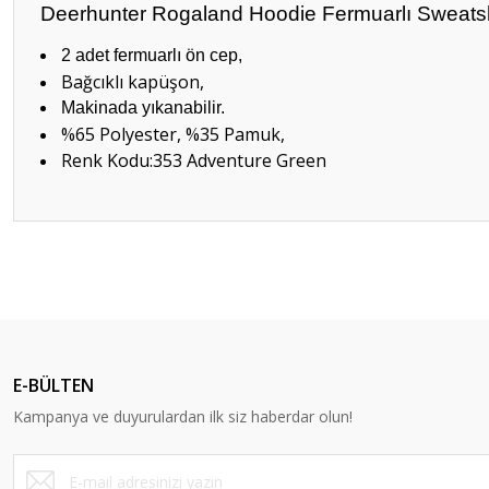
Deerhunter Rogaland Hoodie Fermuarlı Sweatsh
2 adet fermuarlı ön cep,
Bağcıklı kapüşon,
Makinada yıkanabilir.
%65 Polyester, %35 Pamuk,
Renk Kodu:353 Adventure Green
Bu ürünün fiyat bilgisi, resim, ürün açıklamalarında ve diğer konular
Görüş ve önerileriniz için teşekkür ederiz.
Ürün resmi kalitesiz, bozuk veya görüntülenemiyor.
Ürün açıklamasında eksik bilgiler bulunuyor.
E-BÜLTEN
Ürün bilgilerinde hatalar bulunuyor.
Kampanya ve duyurulardan ilk siz haberdar olun!
Ürün fiyatı diğer sitelerden daha pahalı.
Bu ürüne benzer farklı alternatifler olmalı.