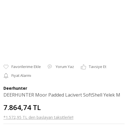
Yorum Yaz
Tavsiye Et
Fiyat Alarmı
Deerhunter
DEERHUNTER Moor Padded Lacivert SoftShell Yelek M
7.864,74 TL
*1.572,95 TL den başlayan taksitlerle!!