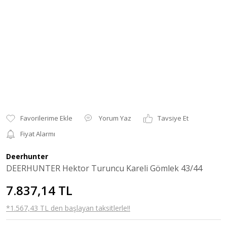
Yorum Yaz
Tavsiye Et
Fiyat Alarmı
Deerhunter
DEERHUNTER Hektor Turuncu Kareli Gömlek 43/44
7.837,14 TL
*1.567,43 TL den başlayan taksitlerle!!