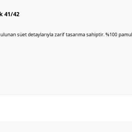
k 41/42
ulunan süet detaylarıyla zarif tasarıma sahiptir. %100 pa
da yetersiz gördüğünüz noktaları öneri formunu kullanarak tarafımıza ileteb
Bu ürüne ilk yorumu siz yapın!
Yorum Yaz