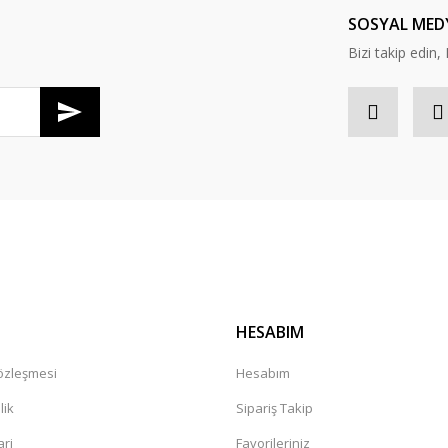
SOSYAL MED
Bizi takip edi
Gönder
HESABIM
Sözleşmesi
Hesabım
lik
Sipariş Takip
ari
Favorileriniz