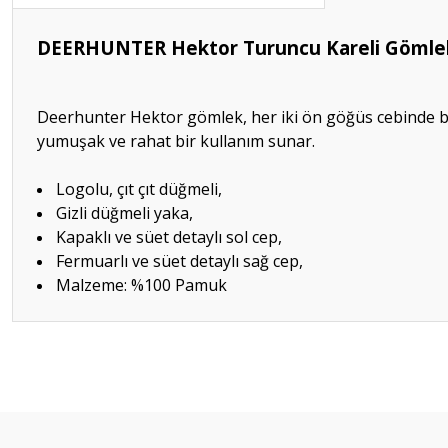
DEERHUNTER Hektor Turuncu Kareli Gömle
Deerhunter Hektor gömlek, her iki ön göğüs cebinde b
yumuşak ve rahat bir kullanım sunar.
Logolu, çıt çıt düğmeli,
Gizli düğmeli yaka,
Kapaklı ve süet detaylı sol cep,
Fermuarlı ve süet detaylı sağ cep,
Malzeme: %100 Pamuk
Bu ürünün fiyat bilgisi, resim, ürün açıklamalarında ve diğer konular
Görüş ve önerileriniz için teşekkür ederiz.
Ürün resmi kalitesiz, bozuk veya görüntülenemiyor.