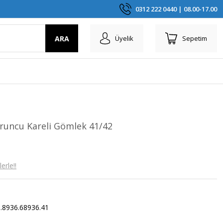
0312 222 0440 | 08.00-17.00
ARA
Üyelik
Sepetim
uncu Kareli Gömlek 41/42
erle!!
.8936.68936.41