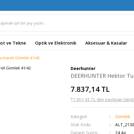
ot ve Tekne
Optik ve Elektronik
Aksesuar & Kasalar
 Kareli Gömlek 41/42
Deerhunter
DEERHUNTER Hektor Tur
7.837,14 TL
*1.567,43 TL den başlayan taksitl
Kategori
Gömlek
Stok Kodu
ALT_2130
Garanti Süresi
24 Ay