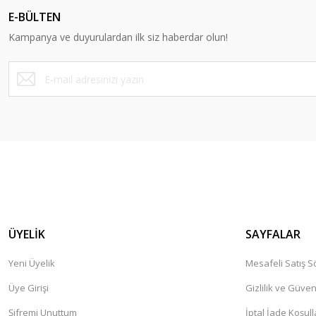
Ürün açıklamasında eksik bilgiler bulunuyor.
E-BÜLTEN
Ürün bilgilerinde hatalar bulunuyor.
Kampanya ve duyurulardan ilk siz haberdar olun!
Ürün fiyatı diğer sitelerden daha pahalı.
Bu ürüne benzer farklı alternatifler olmalı.
ÜYELİK
SAYFALAR
Yeni Üyelik
Mesafeli Satış 
Üye Girişi
Gizlilik ve Güven
Şifremi Unuttum
İptal İade Koşull