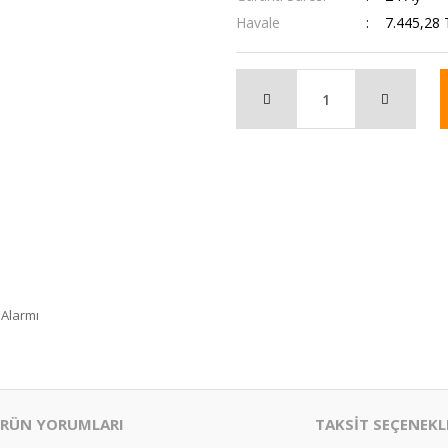
Havale
7.445,28 
 Alarmı
RÜN YORUMLARI
TAKSİT SEÇENEKL