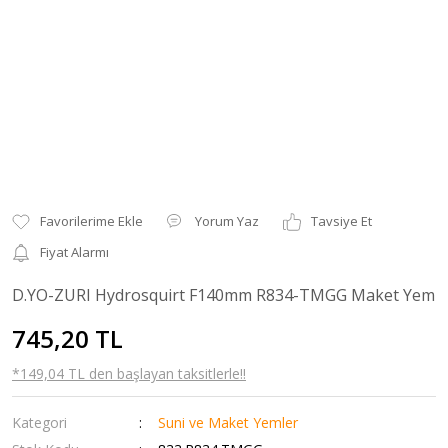
Yorum Yaz
Tavsiye Et
Fiyat Alarmı
D.YO-ZURI Hydrosquirt F140mm R834-TMGG Maket Yem
745,20 TL
*149,04 TL den başlayan taksitlerle!!
Kategori
Suni ve Maket Yemler