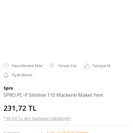
Yorum Yaz
Tavsiye Et
Fiyat Alarmı
Spro
SPRO PC-P Slimline 110 Mackerel Maket Yem
231,72 TL
*46,34 TL den başlayan taksitlerle!!
Kategori
Suni ve Maket Yemler