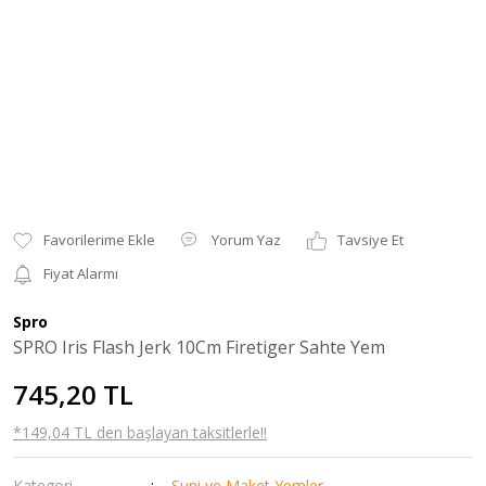
Yorum Yaz
Tavsiye Et
Fiyat Alarmı
Spro
SPRO Iris Flash Jerk 10Cm Firetiger Sahte Yem
745,20 TL
*149,04 TL den başlayan taksitlerle!!
Kategori
Suni ve Maket Yemler