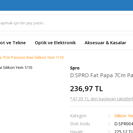
ot ve Tekne
Optik ve Elektronik
Aksesuar & Kasalar
 7Cm Passion Kiwi Silikon Yem 1/10
Spro
D.SPRO Fat Papa 7Cm Pas
236,97 TL
*47,39 TL den başlayan taksitlerl
Kategori
Silikon Y
Stok Kodu
D.SPR004
Havale
225,12 TL