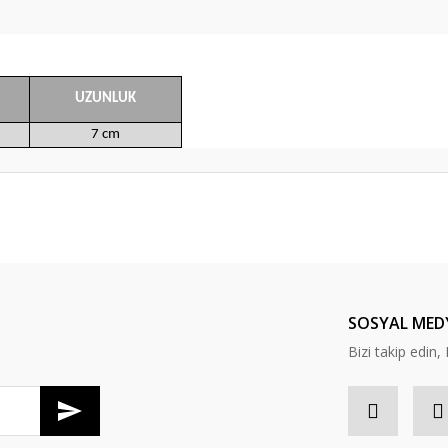
UZUNLUK
7 cm
da yetersiz gördüğünüz noktaları öneri formunu kullanarak tarafımıza ileteb
Bu ürüne ilk yorumu siz yapın!
Yorum Yaz
SOSYAL MED
Bizi takip edi