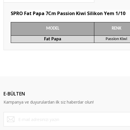
SPRO Fat Papa 7Cm Passion Kiwi Silikon Yem 1/10
MODEL
RENK
Fat Papa
Passion Kiwi
Bu ürünün fiyat bilgisi, resim, ürün açıklamalarında ve diğer konular
Görüş ve önerileriniz için teşekkür ederiz.
Ürün resmi kalitesiz, bozuk veya görüntülenemiyor.
Ürün açıklamasında eksik bilgiler bulunuyor.
E-BÜLTEN
Ürün bilgilerinde hatalar bulunuyor.
Kampanya ve duyurulardan ilk siz haberdar olun!
Ürün fiyatı diğer sitelerden daha pahalı.
Bu ürüne benzer farklı alternatifler olmalı.