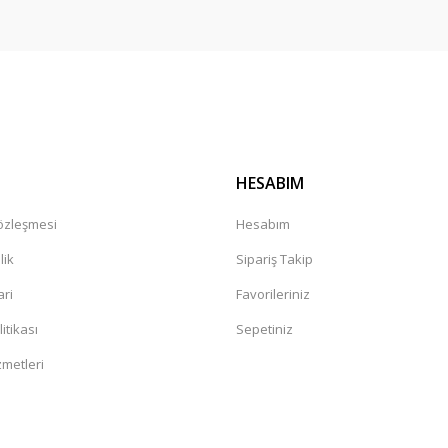
Gönder
HESABIM
Sözleşmesi
Hesabım
lik
Sipariş Takip
ari
Favorileriniz
litikası
Sepetiniz
zmetleri