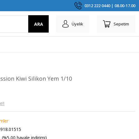
0312 222 0440 | 08.00-17.00
ARA
Üyelik
Sepetim
sion Kiwi Silikon Yem 1/10
e!!
emler
918.01515
 (%5,00 havale indirimi)