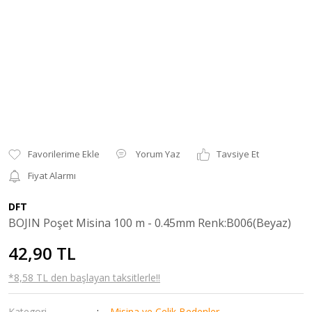
Yorum Yaz
Tavsiye Et
Fiyat Alarmı
DFT
BOJIN Poşet Misina 100 m - 0.45mm Renk:B006(Beyaz)
42,90 TL
*8,58 TL den başlayan taksitlerle!!
Kategori
Misina ve Çelik Bedenler