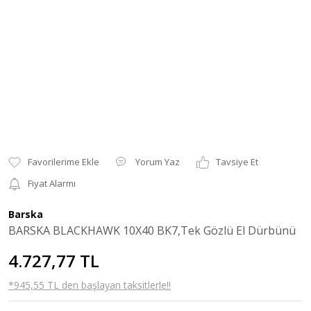
Yorum Yaz
Tavsiye Et
Fiyat Alarmı
Barska
BARSKA BLACKHAWK 10X40 BK7,Tek Gözlü El Dürbünü
4.727,77 TL
*945,55 TL den başlayan taksitlerle!!